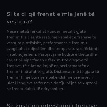
Si ta di që frenat e mia janë të
veshura?
Nëse metali fërkohet kundër metalit gjatë
frenimit, siç është rasti me kapakët e frenave të
veshura plotësisht, performanca e frenimit
zvogëlohet ndjeshëm dhe temperatura e fërkimit
rritet ndjeshëm. Pasojat janë hullitë e thella dhe
çarjet në sipërfaqen e fërkimit të disqeve të
frenave, të cilat ndikojnë në performancën e
frenimit në afat të gjatë. Distancat më të gjata të
frenimit, një bluarje e pakëndshme ose niveli i
ulët i lëngjeve të frenave do t'ju bëjnë të kuptoni
se frenat duhet të ndryshohen.
Sa kushton ndryshimi i frenave