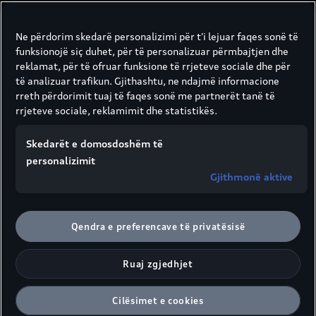
Ne përdorim skedarë personalizimi për t'i lejuar faqes sonë të
funksionojë siç duhet, për të personalizuar përmbajtjen dhe
reklamat, për të ofruar funksione të rrjeteve sociale dhe për
të analizuar trafikun. Gjithashtu, ne ndajmë informacione
rreth përdorimit tuaj të faqes sonë me partnerët tanë të
rrjeteve sociale, reklamimit dhe statistikës.
Skedarët e domosdoshëm të
personalizimit
Gjithmonë aktive
Qendra e preferencave të privatësisë
Ruaj zgjedhjet
Avantazhet e Audi
Genuine Brakes në një
Cilësimet e cookies