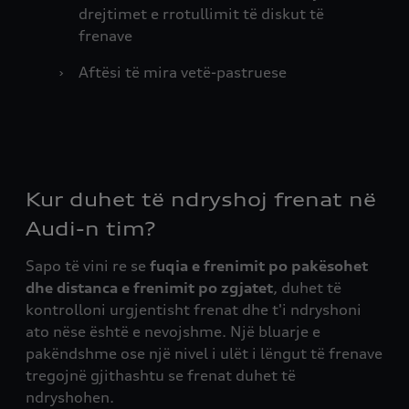
drejtimet e rrotullimit të diskut të
frenave
›
Aftësi të mira vetë-pastruese
Kur duhet të ndryshoj frenat në
Audi-n tim?
Sapo të vini re se
fuqia e frenimit po pakësohet
dhe distanca e frenimit po zgjatet
, duhet të
kontrolloni urgjentisht frenat dhe t'i ndryshoni
ato nëse është e nevojshme. Një bluarje e
pakëndshme ose një nivel i ulët i lëngut të frenave
tregojnë gjithashtu se frenat duhet të
ndryshohen.