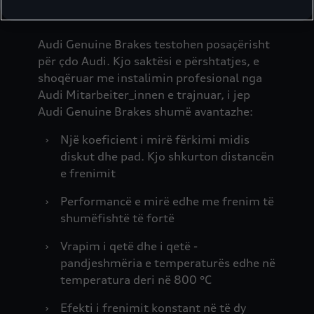
vështrim
Audi Genuine Brakes testohen posaçërisht
për çdo Audi. Kjo saktësi e përshtatjes, e
shoqëruar me instalimin profesional nga
Audi Mitarbeiter_innen e trajnuar, i jep
Audi Genuine Brakes shumë avantazhe:
›
Një koeficient i mirë fërkimi midis
diskut dhe pad. Kjo shkurton distancën
e frenimit
›
Performancë e mirë edhe me frenim të
shumëfishtë të fortë
›
Vrapim i qetë dhe i qetë -
pandjeshmëria e temperaturës edhe në
temperatura deri në 800 °C
›
Efekti i frenimit konstant në të dy