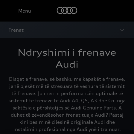
Menu
Frenat
Ndryshimi i frenave
Audi
Disqet e frenave, së bashku me kapakët e frenave,
janë pjesët më të stresuara të veshura të sistemit
të frenave. Ju merrni performancën optimale të
sistemit të frenave të Audi
A4
,
Q5
,
A3
dhe Co. nga
saktësia e përshtatjes së
Audi Genuine Parts
. A
duhet të zëvendësohen frenat tuaja Audi? Pastaj
kini besim në cilësinë origjinale Audi dhe
instalimin profesional nga Audi ynë i trajnuar.