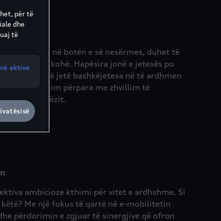
het, për të
iale dhe
t
uaj të
htrim vizionar në botën e së nesërmes, duhet të
 në të njëjtën kohë. Hapësira jonë e jetesës po
në aktive
pejtë. Si do të jetë bashkëjetesa në të ardhmen
 të sot? Ne ecim përpara me zhvillim të
 lëvizin njerëzit.
ivatësisë
en
jektiva ambicioze kthimi për vitet e ardhshme. Si
 këtë? Me një fokus të qartë në e-mobilitetin
dhe përdorimin e zgjuar të sinergjive që ofron