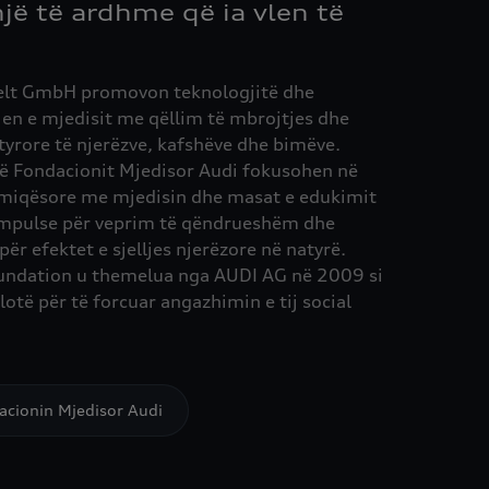
jë të ardhme që ia vlen të
elt GmbH promovon teknologjitë dhe
en e mjedisit me qëllim të mbrojtjes dhe
tyrore të njerëzve, kafshëve dhe bimëve.
të Fondacionit Mjedisor Audi fokusohen në
, miqësore me mjedisin dhe masat e edukimit
 impulse për veprim të qëndrueshëm dhe
ër efektet e sjelljes njerëzore në natyrë.
undation u themelua nga AUDI AG në 2009 si
plotë për të forcuar angazhimin e tij social
acionin Mjedisor Audi