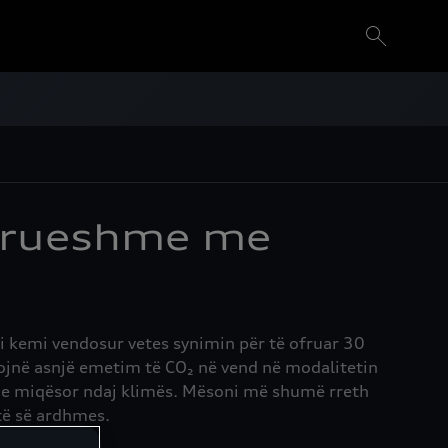
ndrueshme me
i kemi vendosur vetes synimin për të ofruar 30
ktojnë asnjë emetim të CO₂ në vend në modalitetin
 dhe miqësor ndaj klimës. Mësoni më shumë rreth
ë së ardhmes.