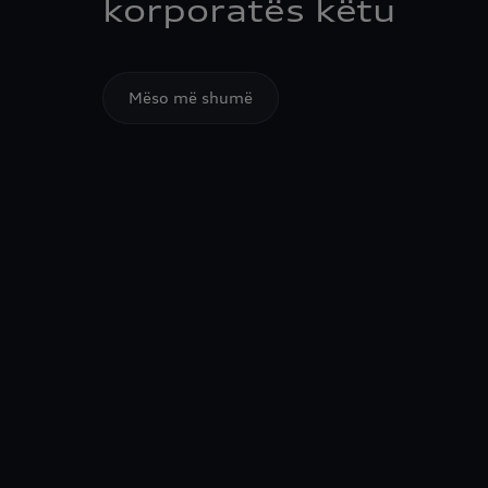
korporatës këtu
Mëso më shumë