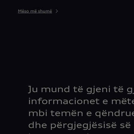
Mëso më shumë
Ju mund të gjeni të g
informacionet e më
mbi temën e qëndru
dhe përgjegjësisë së