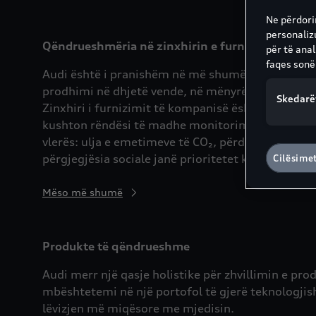
Ne përdorim
personaliz
Qëndrueshmëria në zinxhirin e furnizimit: një s
për të ana
faqes sonë
Audi është i pranishëm në më shumë se 100 treg
prodhimi në dhjetë vende, në mënyrë që të jetë sa 
Skedarë
Zinxhiri i furnizimit të kompanisë është përkatësis
kushton rëndësi të madhe monitorimit gjithëpërfsh
vlerës: ulja e emetimeve të CO₂, përdorimi i kuj
përgjegjësia sociale janë prioritetet kryesore.
Cilësime
Mëso më shumë
Produkte të qëndrueshme
Audi merr një qasje holistike për zhvillimin e p
mbështetemi në një portofol të gjerë teknologjish
lëvizjen më miqësore me mjedisin.