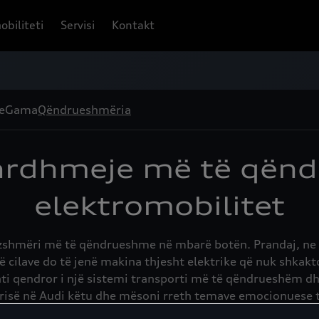
obiliteti
Servisi
Kontakt
e
Gama
Qëndrueshmëria
ë ardhmeje më të që
elektromobilitet
ëvizshmëri më të qëndrueshme në mbarë botën. Prandaj, ne 
të cilave do të jenë makina thjesht elektrike që nuk shka
enti qendror i një sistemi transporti më të qëndrueshëm
isë në Audi këtu dhe mësoni rreth temave emocionuese t