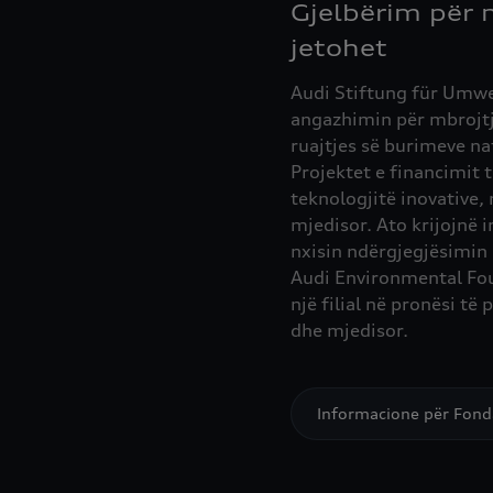
Gjelbërim për n
jetohet
Audi Stiftung für Umw
angazhimin për mbrojtj
ruajtjes së burimeve na
Projektet e financimit 
teknologjitë inovative
mjedisor. Ato krijojnë
nxisin ndërgjegjësimin p
Audi Environmental Fo
një filial në pronësi të 
dhe mjedisor.
Informacione për Fond