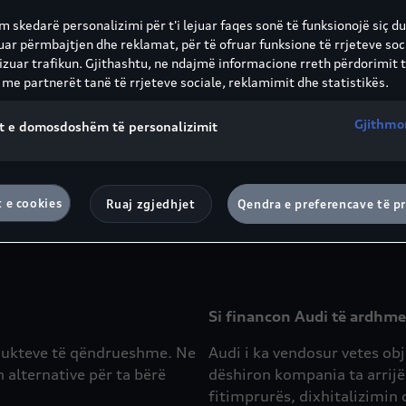
 skedarë personalizimi për t'i lejuar faqes sonë të funksionojë siç du
uar përmbajtjen dhe reklamat, për të ofruar funksione të rrjeteve soc
fidë dhe një mundësi
Lëvizshmëria dhe tendenca
lizuar trafikun. Gjithashtu, ne ndajmë informacione rreth përdorimit t
 me partnerët tanë të rrjeteve sociale, reklamimit dhe statistikës.
je dhe prodhon në 13 pika
Nëse doni të hidhni një vës
më afër klientëve të saj.
jeni të shpejtë dhe fleksibël
Gjithmo
t e domosdoshëm të personalizimit
ht i gjerë. Prandaj Audi i
ndryshon me një ritëm të sh
irës të zinxhirit të vet të
dhe çfarë duhet të dimë për
desshëm i burimeve dhe
vazhdueshëm dhe zgjidhje që
t e cookies
Ruaj zgjedhjet
Qendra e preferencave të pr
Mëso më shumë
Si financon Audi të ardhm
rodukteve të qëndrueshme. Ne
Audi i ka vendosur vetes ob
 alternative për ta bërë
dëshiron kompania ta arrijë
fitimprurës, dixhitalizimin 