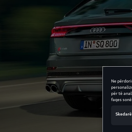
Ne përdorim
personaliz
për të ana
faqes sonë
Skedarë