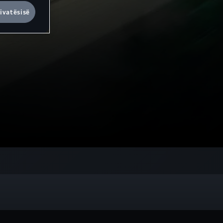
ivatësisë