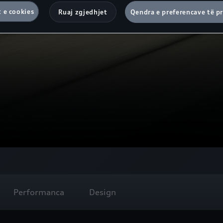
t e cookies
Ruaj zgjedhjet
Qendra e preferencave të pr
Performanca
Design