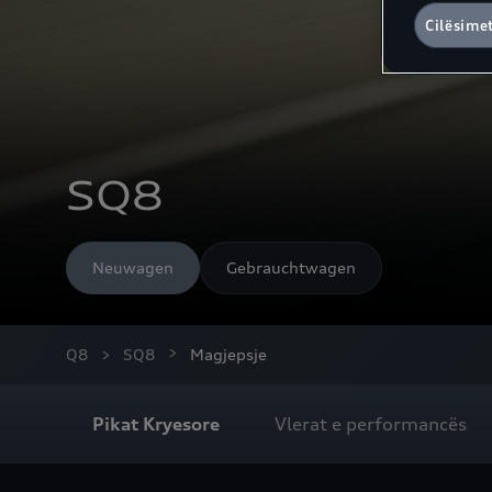
Cilësime
SQ8
Neuwagen
Gebrauchtwagen
Q8
SQ8
Magjepsje
Pikat Kryesore
Vlerat e performancës