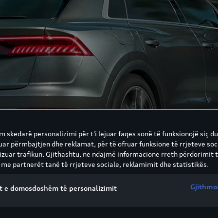
 skedarë personalizimi për t'i lejuar faqes sonë të funksionojë siç du
uar përmbajtjen dhe reklamat, për të ofruar funksione të rrjeteve soc
lizuar trafikun. Gjithashtu, ne ndajmë informacione rreth përdorimit t
 me partnerët tanë të rrjeteve sociale, reklamimit dhe statistikës.
Gjithmo
t e domosdoshëm të personalizimit