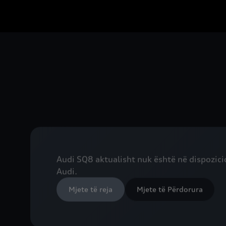
Audi SQ8 aktualisht nuk është në dispozicio
Audi.
Mjete të reja
Mjete të Përdorura