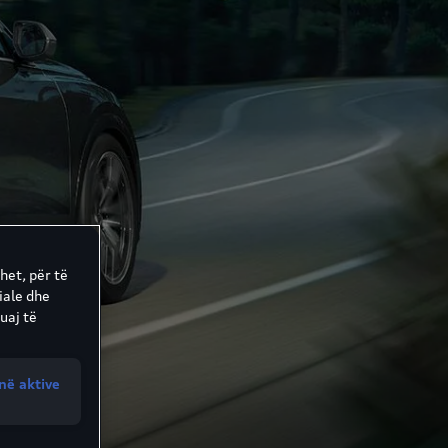
het, për të
iale dhe
uaj të
në aktive