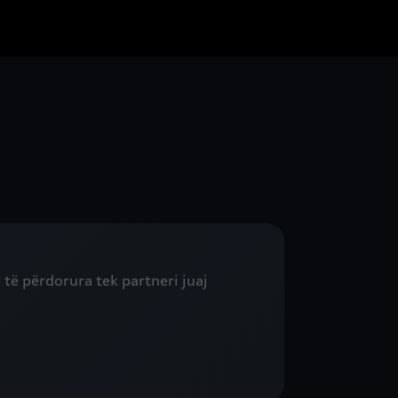
 të përdorura tek partneri juaj