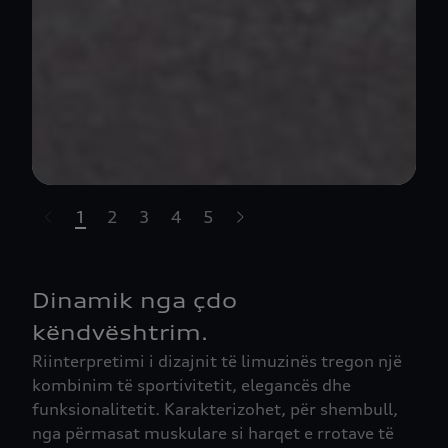
1
2
3
4
5
t-highlights.skipLinkText__
Dinamik nga çdo
këndvështrim.
Riinterpretimi i dizajnit të limuzinës tregon një
kombinim të sportivitetit, elegancës dhe
funksionalitetit. Karakterizohet, për shembull,
nga përmasat muskulare si harqet e rrotave të